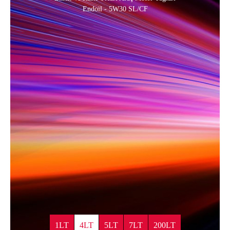
Endoil - 5W30 SL/CF
1LT
4LT
5LT
7LT
200LT