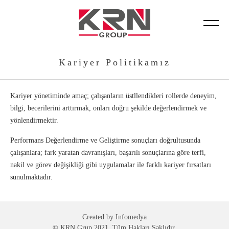
Firma Profili
Binek Ve Hafif Ticari Araç Motor Yağları
Fotoğraf Galerisi
Üretim Prosesleri
Kariyer Politikamız
Vizyon & Misyon
Motorsiklet Yağları
Video Galerisi
Kalite Yönetimi
Değerlerimiz
Ağır Ticari Araç Motor Yağları
Sosyal Sorumluluk
Kariyer yönetiminde amaç; çalışanların üstllendikleri rollerde deneyim,
bilgi, becerilerini arttırmak, onları doğru şekilde değerlendirmek ve
Kalite Politikamız
Otomotiv Dişli Yağları
yönlendirmektir.
Performans Değerlendirme ve Geliştirme sonuçları doğrultusunda
Kataloglar
İş Makineleri Transmisyon Yağları
çalışanlara; fark yaratan davranışları, başarılı sonuçlarına göre terfi,
nakil ve görev değişikliği gibi uygulamalar ile farklı kariyer fırsatları
Sertifikalar
Transmisyon Ve Otomatik Şanzıman Yağları
sunulmaktadır.
Endüstriyel Yağlar
Created by
Infomedya
Deniz Araçları
© KRN Grup 2021. Tüm Hakları Saklıdır.