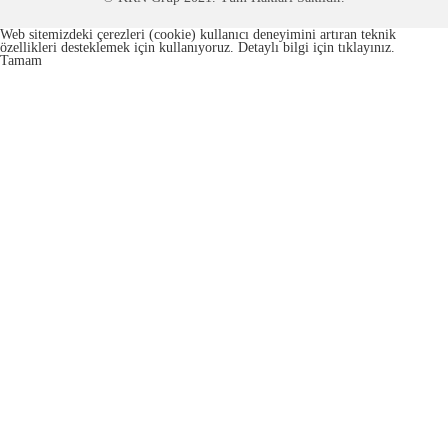
Web sitemizdeki çerezleri (cookie) kullanıcı deneyimini artıran teknik
Gresler
özellikleri desteklemek için kullanıyoruz. Detaylı bilgi için
tıklayınız.
Tamam
Oto Bakım