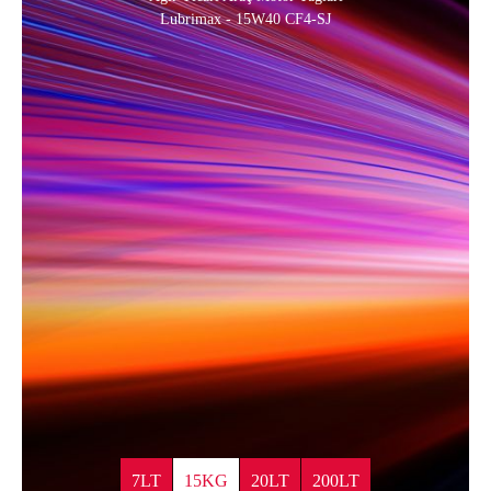
Lubrimax - 15W40 CF4-SJ
7LT
15KG
20LT
200LT