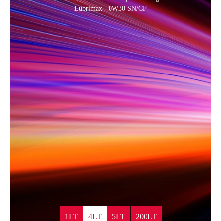
Lubrimax - 0W30 SN/CF
1LT
4LT
5LT
200LT