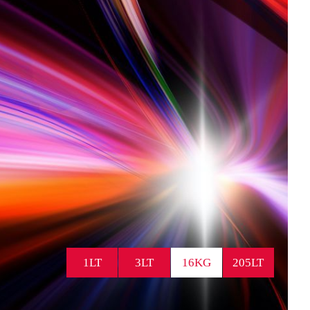
1LT
3LT
16KG
205LT