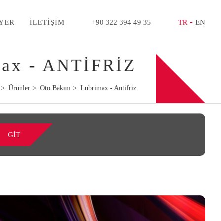
YER
İLETİŞİM
+90 322 394 49 35
TR
EN
max - ANTİFRİZ
Ürünler
Oto Bakım
Lubrimax - Antifriz
GİT